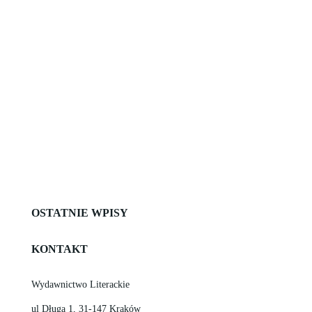
Czy ocalili także swoje dusze? Aksolotl to forma
larwalna zwierzęcia, które nigdy nie osiąga dorosłości.
Czy ludzkość jest w stanie dojrzeć samodzielnie?"
OSTATNIE WPISY
KONTAKT
Wydawnictwo Literackie
ul Długa 1, 31-147 Kraków