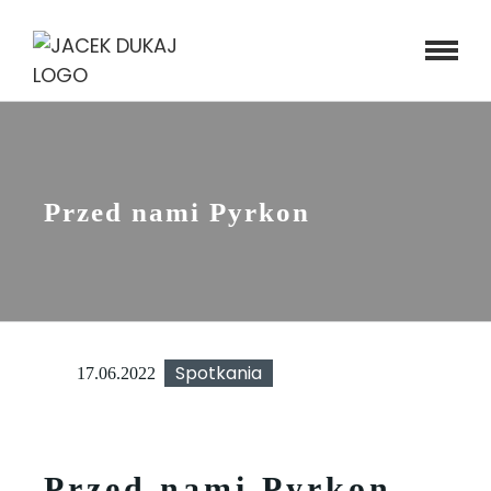
Skip
to
content
Przed nami Pyrkon
Spotkania
17.06.2022
Przed nami Pyrkon