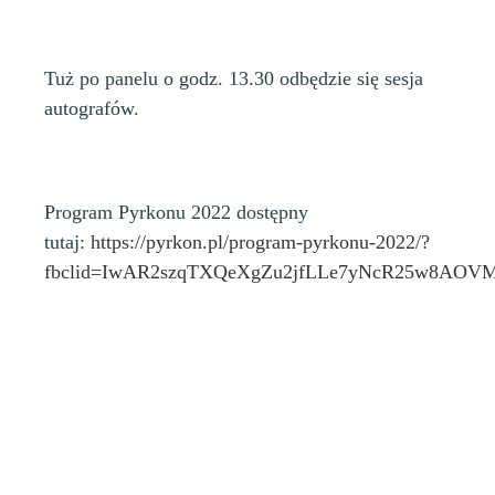
Tuż po panelu o godz. 13.30 odbędzie się sesja
autografów.
Program Pyrkonu 2022 dostępny
tutaj:
https://pyrkon.pl/program-pyrkonu-2022/?
fbclid=IwAR2szqTXQeXgZu2jfLLe7yNcR25w8AOVM
"Kiedy tajemnicze promieniowanie sterylizuje Ziemię z
wszelkiego życia, nielicznym ludziom udaje się
przekopiować swoje scyfryzowane umysły w maszyny.