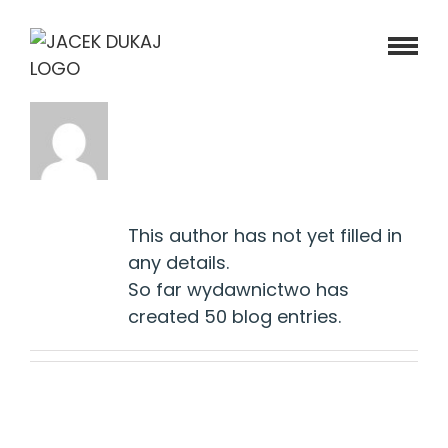
Skip
to
content
About
wydawnictwo
This author has not yet filled in
any details.
So far wydawnictwo has
created 50 blog entries.