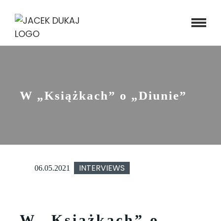
Skip
to
content
W „Książkach” o „Diunie”
INTERVIEWS
06.05.2021
W „Książkach” o