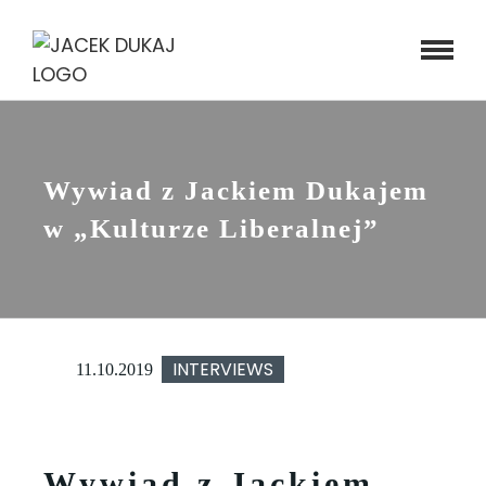
Skip
to
content
Wywiad z Jackiem Dukajem
w „Kulturze Liberalnej”
INTERVIEWS
11.10.2019
Wywiad z Jackiem